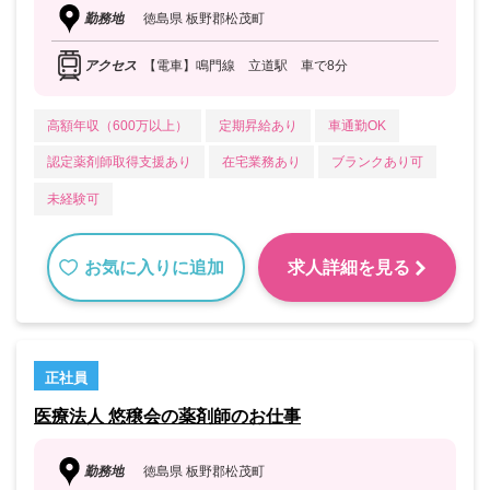
勤務地
徳島県 板野郡松茂町
アクセス
【電車】鳴門線 立道駅 車で8分
高額年収（600万以上）
定期昇給あり
車通勤OK
認定薬剤師取得支援あり
在宅業務あり
ブランクあり可
未経験可
お気に入りに追加
求人詳細を見る
正社員
医療法人 悠穣会の薬剤師のお仕事
勤務地
徳島県 板野郡松茂町