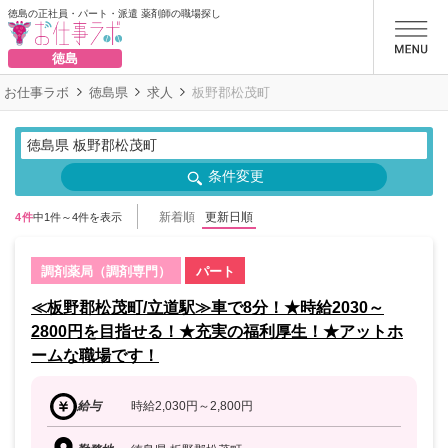
徳島の正社員・パート・派遣 薬剤師の職場探し
お仕事ラボ
徳島
お仕事ラボ
徳島県
求人
板野郡松茂町
徳島県 板野郡松茂町
条件変更
新着順
更新日順
4件
中1件～4件を表示
調剤薬局（調剤専門）
パート
≪板野郡松茂町/立道駅≫車で8分！★時給2030～
2800円を目指せる！★充実の福利厚生！★アットホ
ームな職場です！
給与
時給2,030円～2,800円