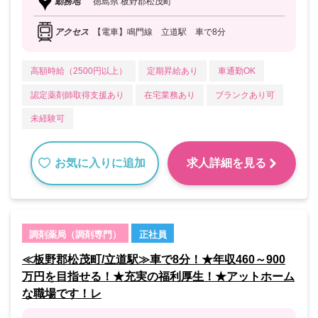
勤務地
徳島県 板野郡松茂町
アクセス
【電車】鳴門線 立道駅 車で8分
高額時給（2500円以上）
定期昇給あり
車通勤OK
認定薬剤師取得支援あり
在宅業務あり
ブランクあり可
未経験可
お気に入りに追加
求人詳細を見る
調剤薬局（調剤専門）
正社員
≪板野郡松茂町/立道駅≫車で8分！★年収460～900
万円を目指せる！★充実の福利厚生！★アットホーム
な職場です！レ