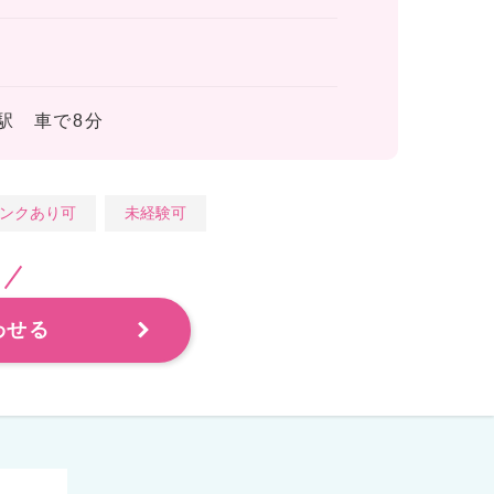
駅 車で8分
ンクあり可
未経験可
わせる