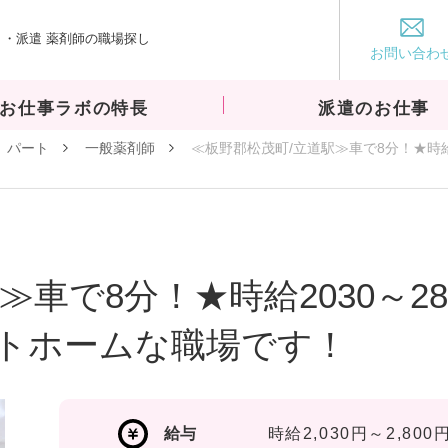
・派遣 薬剤師の職場探し
お仕事ラボ
お問い合わ
お仕事ラボの特長
派遣のお仕事
パート
一般薬剤師
≪板野郡松茂町/立道駅≫車で8分！★時給
≫車で8分！★時給2030～2
トホームな職場です！
給与
時給2,030円～2,800