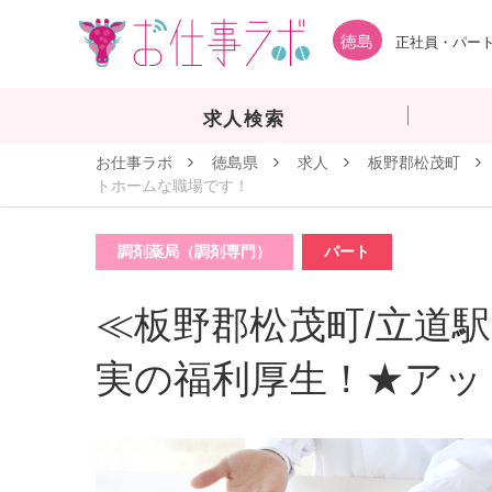
徳島
正社員・パート
求人検索
お仕事ラボ
徳島県
求人
板野郡松茂町
トホームな職場です！
調剤薬局（調剤専門）
パート
≪板野郡松茂町/立道駅
実の福利厚生！★アッ