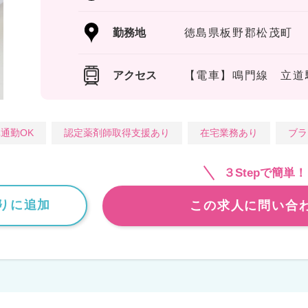
勤務地
徳島県板野郡松茂町
アクセス
【電車】鳴門線 立道
通勤OK
認定薬剤師取得支援あり
在宅業務あり
ブラ
３Stepで簡単！
りに追加
この求人に問い合