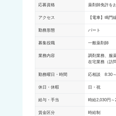
応募資格
薬剤師免許を
アクセス
【電車】鳴門
勤務形態
パート
募集役職
一般薬剤師
業務内容
調剤業務、服
在宅業務（訪
勤務曜日・時間
応相談 8:30～
休日・休暇
日・祝
給与・手当
時給2,030円～2
賃金区分
時給制