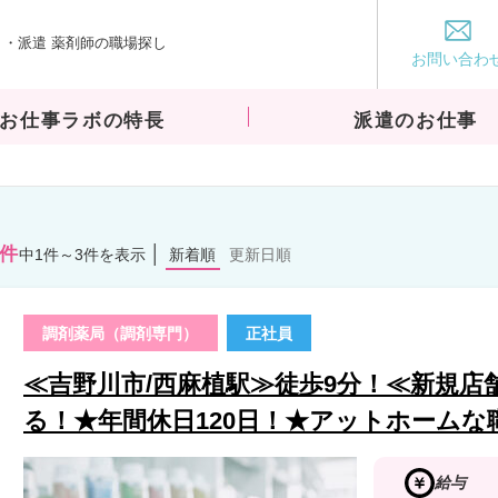
・派遣 薬剤師の職場探し
お仕事ラボ
お問い合わ
お仕事ラボの特長
派遣のお仕事
3件
中1件～3件を表示
新着順
更新日順
調剤薬局（調剤専門）
正社員
≪吉野川市/西麻植駅≫徒歩9分！≪新規店舗
る！★年間休日120日！★アットホームな
給与