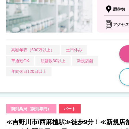
勤務地
アクセス
高額年収（600万以上）
土日休み
車通勤OK
店舗数30以上
新規店舗
年間休日120日以上
調剤薬局（調剤専門）
パート
≪吉野川市/西麻植駅≫徒歩9分！≪新規店舗≫