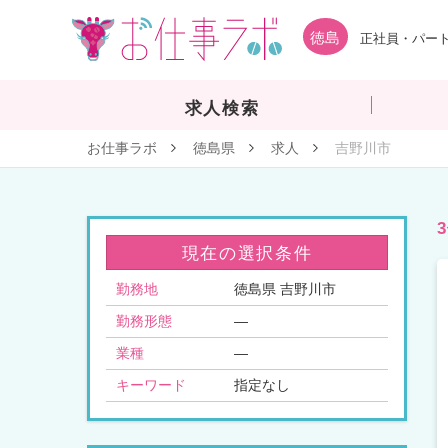
徳島
正社員・パート
求人検索
お仕事ラボ
徳島県
求人
吉野川市
現在の選択条件
勤務地
徳島県 吉野川市
勤務形態
—
業種
—
キーワード
指定なし