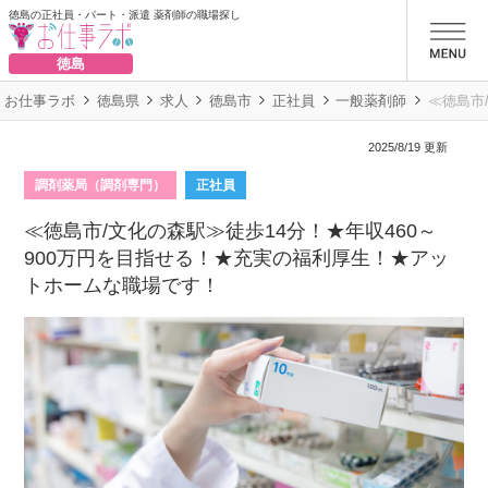
徳島の正社員・パート・派遣 薬剤師の職場探し
お仕事ラボ
徳島
お仕事ラボ
徳島県
求人
徳島市
正社員
一般薬剤師
≪徳島市
2025/8/19 更新
調剤薬局（調剤専門）
正社員
≪徳島市/文化の森駅≫徒歩14分！★年収460～
900万円を目指せる！★充実の福利厚生！★アッ
トホームな職場です！