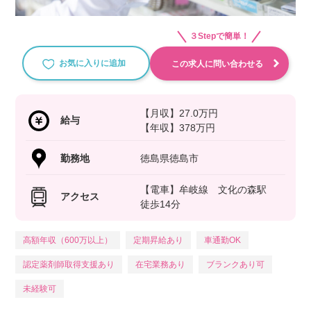
３Stepで簡単！
お気に入りに追加
この求人に問い合わせる
【月収】27.0万円
給与
【年収】378万円
勤務地
徳島県徳島市
【電車】牟岐線 文化の森駅
アクセス
徒歩14分
高額年収（600万以上）
定期昇給あり
車通勤OK
認定薬剤師取得支援あり
在宅業務あり
ブランクあり可
未経験可